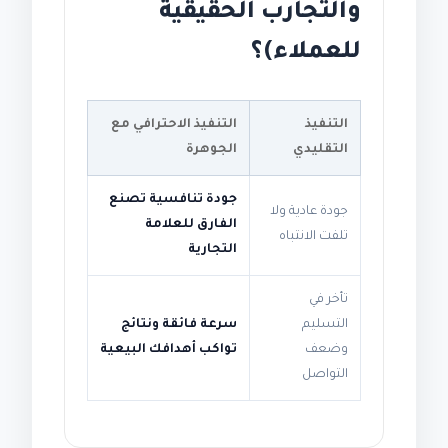
والتجارب الحقيقية
للعملاء)؟
التنفيذ
التنفيذ الاحترافي مع
التقليدي
الجوهرة
جودة تنافسية تصنع
جودة عادية ولا
الفارق للعلامة
تلفت الانتباه
التجارية
تأخر في
التسليم
سرعة فائقة ونتائج
وضعف
تواكب أهدافك البيعية
التواصل