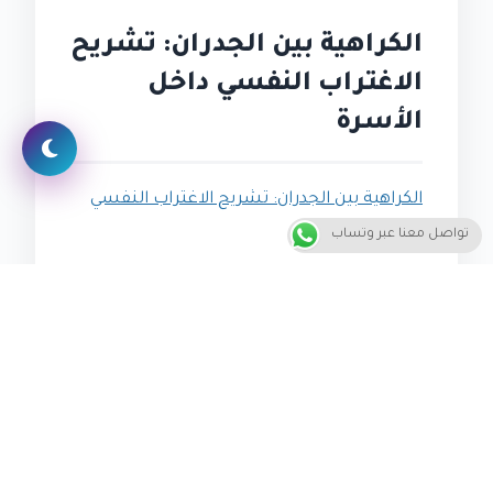
الكراهية بين الجدران: تشريح
الاغتراب النفسي داخل
الأسرة
الكراهية بين الجدران: تشريح الاغتراب النفسي
داخل الأسرة
تواصل معنا عبر وتساب
“التناقضات الخفية داخل المجتمع تشكل
تهديداً مستمراً للاستقرار والعدالة،
ويمكننا كشفها وتحديها من خلال التحليل
الاجتماعي والنفسي العميق، والعمل على
بناء مجتمع أكثر استقامة أخلاقية.”