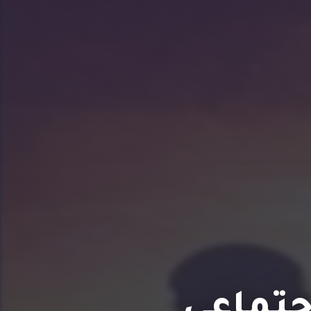
جتماعي