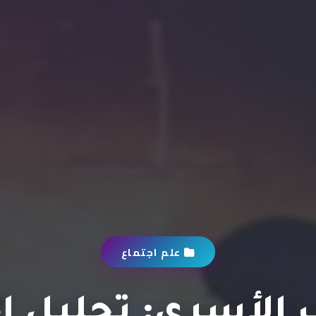
علم اجتماع
ب الأسري: تحليل ا