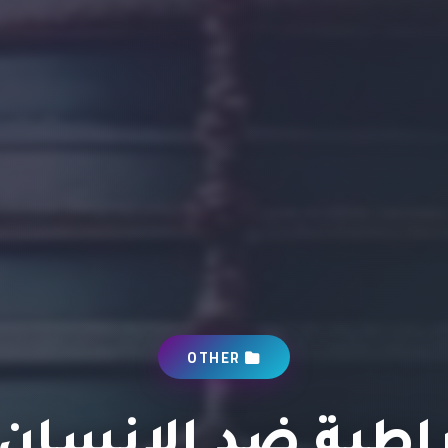
OTHER
راطية ضد الإنسان: