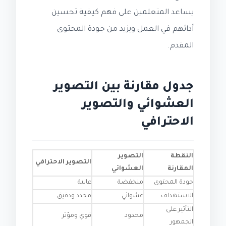
يساعد المتعلمين على فهم كيفية تحسين
أدائهم في العمل ويزيد من جودة المحتوى
المقدم.
جدول مقارنة بين التصوير
العشوائي والتصوير
الاحترافي
النقطة
التصوير
التصوير الاحترافي
المقارنة
العشوائي
جودة المحتوى
منخفضة
عالية
الاستهداف
عشوائي
محدد ودقيق
التأثير على
محدود
قوي ومؤثر
الجمهور