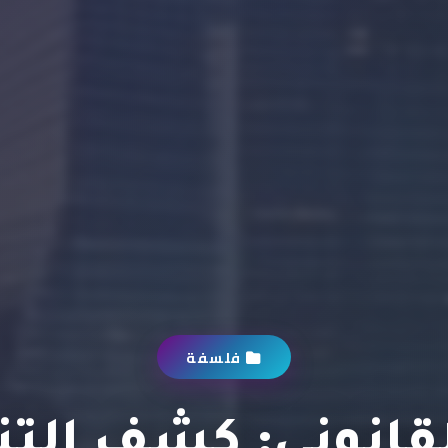
فلسفة
لقانوني: كشف الت