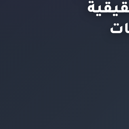
يقية
ات