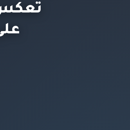
تعكس 
على