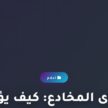
اعلام
 المخادع: كيف يؤ