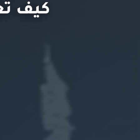
كيف تُع