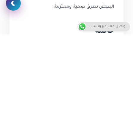
البعض بطرق صحية ومحترمة.
تواصل معنا عبر وتساب
خاتمة
ومن خلال هذه الجهود، يمكننا أن نخلق
مجتمعات أكثر إنسانية وعدلاً، حيث يكون الأفراد
قادرين على التفاعل بطرق صحية وسليمة،
وتكون الصحة النفسية هي القيمة الأساسية
التي تقودdecisionنا وتوجيهنا. يمكننا أن نلاحظ أن
مكافحة العنف العاطفي لا تكون مسؤولية
واحدة، بل هي مسؤولية جماعية، حيث يجب على
كل فرد أن يلعب دوراً في تعزيز الصحة النفسية
وتحقيق العدالة الاجتماعية.