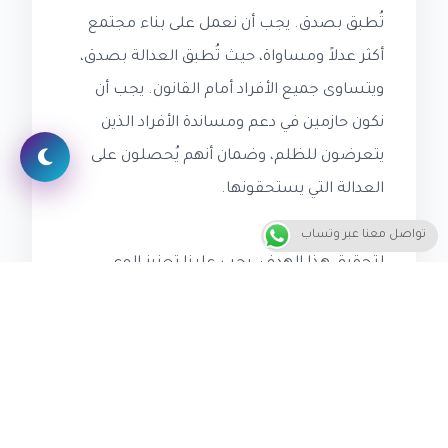
تُطبق بصدق. يجب أن نعمل على بناء مجتمع
أكثر عدلاً ومساواة، حيث تُطبق العدالة بصدق،
ويتساوى جميع الأفراد أمام القانون. يجب أن
نكون حازمين في دعم ومساندة الأفراد الذين
يتعرضون للظلم، وضمان أنهم يُحصلون على
العدالة التي يستحقونها.
تواصل معنا عبر وتساب
لتحقيق هذا الهدف، يجب علينا تعزيز الوعي
النفسي المجتمعي حول الظلم وتأثيره على
الأفراد والمجتمع. يمكننا تحقيق ذلك من خلال
برامج تثقيفية وورش عمل تقدم معلومات حول
العدالة وتأثيرها على المجتمع. يمكننا أيضًا دعم
المنظمات التي تعمل على تعزيز العدالة