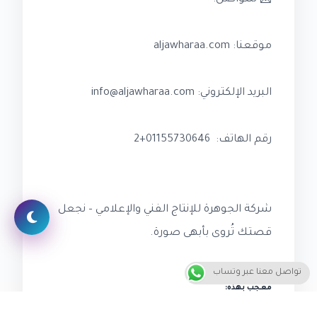
موقعنا: aljawharaa.com
البريد الإلكتروني: info@aljawharaa.com
رقم الهاتف: 01155730646+2
شركة الجوهرة للإنتاج الفني والإعلامي – نجعل
قصتك تُروى بأبهى صورة.
تواصل معنا عبر وتساب
معجب بهذه:
جاري