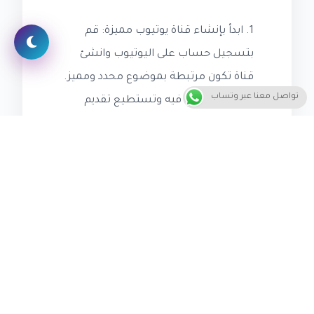
1. ابدأ بإنشاء قناة يوتيوب مميزة: قم
بتسجيل حساب على اليوتيوب وانشئ
قناة تكون مرتبطة بموضوع محدد ومميز.
تواصل معنا عبر وتساب
اختر مجالاً تجيد فيه وتستطيع تقديم
محتوى قيم ومفيد للمشاهدين.
2. قم بتحسين التسويق الخاص بقناتك:
قم بتحسين وتحسين خصائص قناتك
على
اليوتيوب
، مثل وصف القناة وكلمات
البحث والعلامات التوضيحية. هذا
سيساعد في زيادة الرؤية والتعرف على
قناتك وزيادة عدد المشتركين.