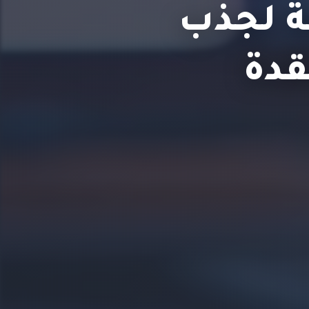
ة لجذب
قدة