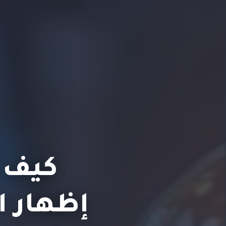
كيف ت
إظهار ا