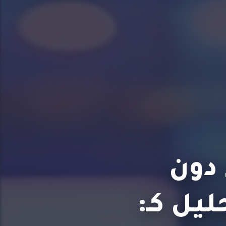
 دون
يل كـ: