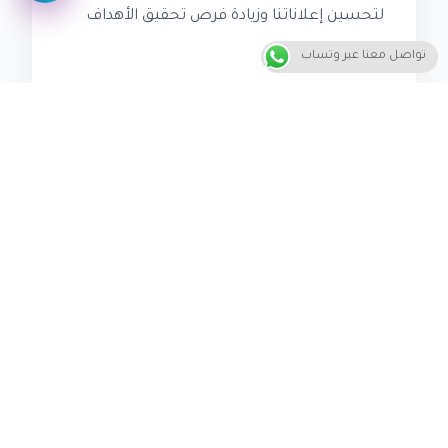
لتحسين إعلاناتنا وزيادة فرص تحقيق الأهداف
المطلوبة.
تواصل معنا عبر وتساب
“لا يمكن إنكار أن الإعلانات التي تتوافق مع
احتياجات العملاء وتقدم قيمة فعلية لهم هي
التي تحقق النجاح الحقيقي”، وهذا يعني أن على
رواد الأعمال أن يفهموا احتياجات العملاء
ويتعاونوا معهم لإنشاء إعلانات فعالة وذكية.
من خلال تطبيق هذه الاستراتيجيات، يمكننا
تحقيق نتائج إعلانية أفضل وزيادة فرص النجاح
في سوق متغير باستمرار. يجب أن نكون دائمًا
على استعداد لتعلم الجديد وتحسين إعلاناتنا