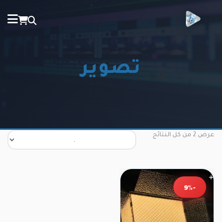
تصوير
تم
عرض ⁦2⁩ من كل النتائج
الفرز
حسب
الشهرة
-9%