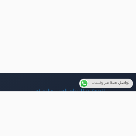
تواصل معنا عبر وتساب
الجوهرة للإنتاج الفني والإعلامي
نقدم حلول إنتاج كاملة من الفكرة إلى البث، بجودة احترافية وأسعار
تنافسية، لمساعدة الأفراد والشركات والمؤسسات على صناعة محتوى
مرئي مؤثر وموثوق.