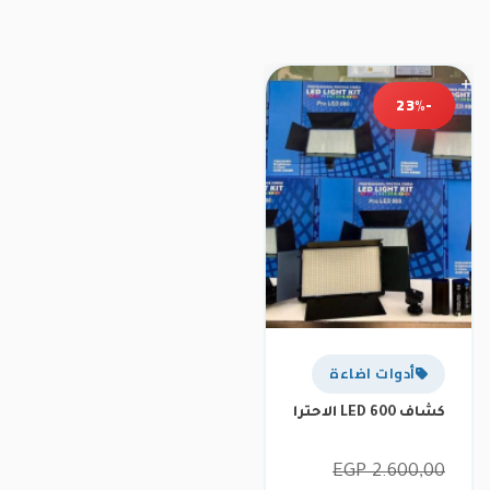
-23%
أدوات اضاءة
كشاف LED 600 الاحترافي للتصوير الفوتوغرافي والفيديو
السعر
EGP
2.600,00