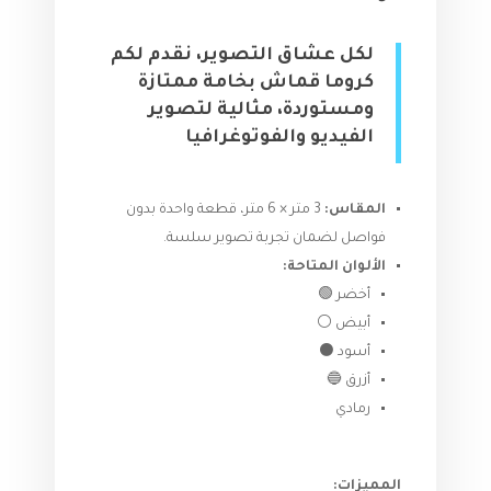
لكل عشاق التصوير، نقدم لكم
كروما قماش بخامة ممتازة
ومستوردة، مثالية لتصوير
الفيديو والفوتوغرافيا
المقاس:
3 متر × 6 متر، قطعة واحدة بدون
فواصل لضمان تجربة تصوير سلسة.
الألوان المتاحة:
أخضر 🟢
أبيض ⚪
أسود ⚫
أزرق 🔵
رمادي
المميزات: