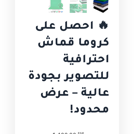
🔥 احصل على
كروما قماش
احترافية
للتصوير بجودة
عالية – عرض
محدود!
السعر
السعر
EGP