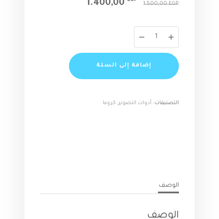
1.400,00
الأصلي
الحالي
1.500,00
EGP
هو:
هو:
1.400,00 EGP.
1.500,00 EGP.
كمية
🔥
احصل
إضافة إلى السلة
على
كروما
قماش
التصنيفات:
أدوات التصوير
,
كروما
احترافية
للتصوير
بجودة
عالية
-
عرض
محدود!
الوصف
الوصف