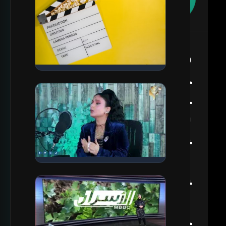
🚀
ف
ي
🎬 المشاهدة التالية
د
تصوير بكاميرتين (2 كادر) +
مونتاج ديناميكي مدروس يضمن
ي
إن عين المشاهد ما تسيبش
الفيديو
و
س
🎬 المشاهدة التالية
و
تصوير بودكاست هانم من الزمن
ش
الجميل
ي