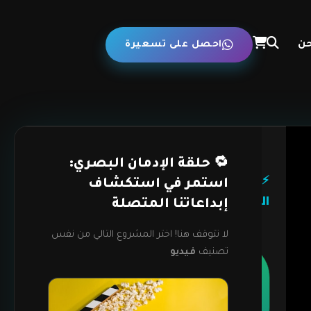
حن
احصل على تسعيرة
أعجبك هذا
🔁 حلقة الإدمان البصري:
المستوى
⚡ خطاف
استمر في استكشاف
السينمائي؟
التحويل:
إبداعاتنا المتصلة
اطلب إنتاجاً
مشابهاً الآن
لا تتوقف هنا! اختر المشروع التالي من نفس
تصنيف
فيديو
اطلب
إنتاجاً
مشابهاً