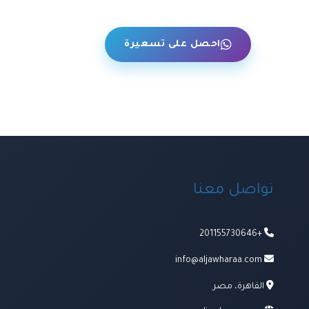
حن
احصل على تسعيرة
تواصل معنا
+201155730646
info@aljawharaa.com
القاهرة، مصر