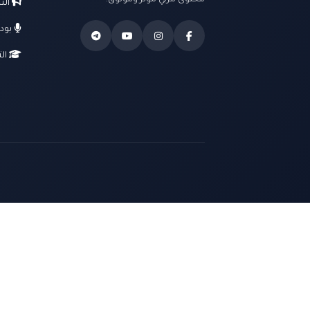
محتوى مرئي مؤثر وموثوق.
الت
بود
الت