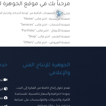
مرحباً بك في موقع الجوهرة لل
يرجى إنشاء الصفحات التالية من لوحة التحكم واختيار ال
الرئيسية
ترسانتنا الإبداعي
صفحة الرئيسية - اختر قالب "Home"
صفحة الخدمات - اختر قالب "Services"
صفحة الأعمال - اختر قالب "Portfolio"
صفحة المتجر - اختر قالب "Shop"
صفحة العروض - اختر قالب "Offers"
الجوهرة للإنتاج الفني
خدما
والإعلامي
تصو
نقدم حلول إنتاج كاملة من الفكرة إلى البث،
الرس
بجودة احترافية وأسعار تنافسية، لمساعدة
تصو
الأفراد والشركات والمؤسسات على صناعة