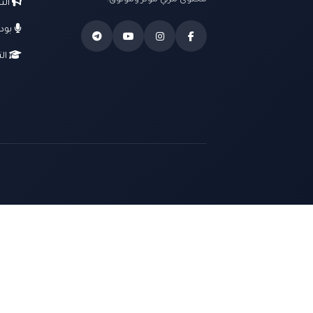
محتوى مرئي مؤثر وموثوق.
الت
بود
الت