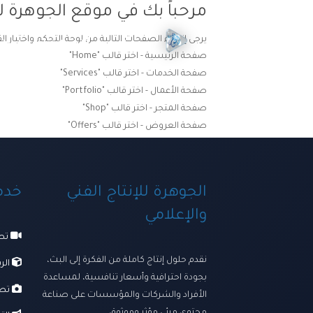
مرحباً بك في موقع الجوهرة لل
يرجى إنشاء الصفحات التالية من لوحة التحكم واختيار ال
الرئيسية
ترسانتنا الإبداعي
صفحة الرئيسية - اختر قالب "Home"
صفحة الخدمات - اختر قالب "Services"
صفحة الأعمال - اختر قالب "Portfolio"
صفحة المتجر - اختر قالب "Shop"
صفحة العروض - اختر قالب "Offers"
الجوهرة للإنتاج الفني
خدما
والإعلامي
تصو
نقدم حلول إنتاج كاملة من الفكرة إلى البث،
الرس
بجودة احترافية وأسعار تنافسية، لمساعدة
تصو
الأفراد والشركات والمؤسسات على صناعة