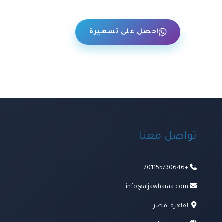
حن
احصل على تسعيرة
تواصل معنا
+201155730646
info@aljawharaa.com
القاهرة، مصر