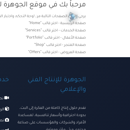
مرحباً بك في موقع الجوهرة لل
يرجى إنشاء الصفحات التالية من لوحة التحكم واختيار ال
الرئيسية
ترسانتنا الإبداعي
صفحة الرئيسية - اختر قالب "Home"
صفحة الخدمات - اختر قالب "Services"
صفحة الأعمال - اختر قالب "Portfolio"
صفحة المتجر - اختر قالب "Shop"
صفحة العروض - اختر قالب "Offers"
الجوهرة للإنتاج الفني
خدما
والإعلامي
تصو
نقدم حلول إنتاج كاملة من الفكرة إلى البث،
الرس
بجودة احترافية وأسعار تنافسية، لمساعدة
تصو
الأفراد والشركات والمؤسسات على صناعة