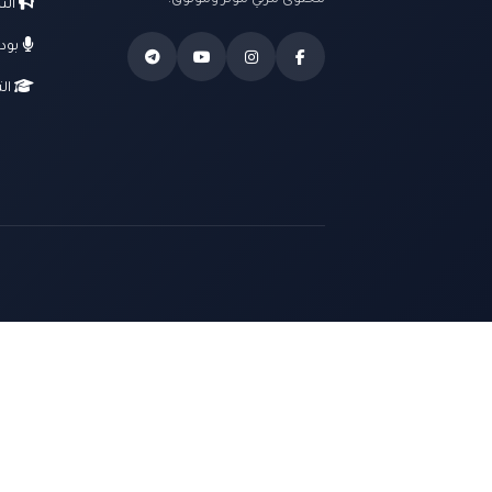
محتوى مرئي مؤثر وموثوق.
الت
بود
الت