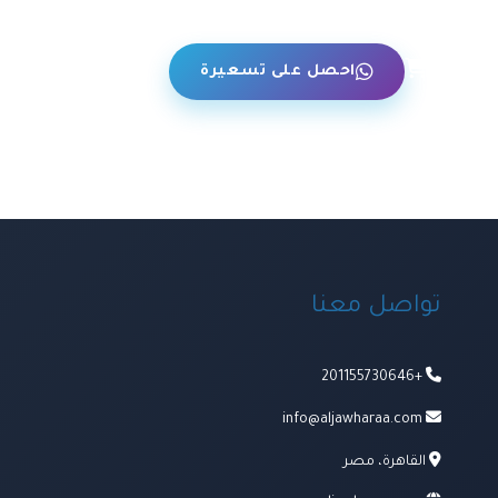
حن
احصل على تسعيرة
تواصل معنا
+201155730646
info@aljawharaa.com
القاهرة، مصر