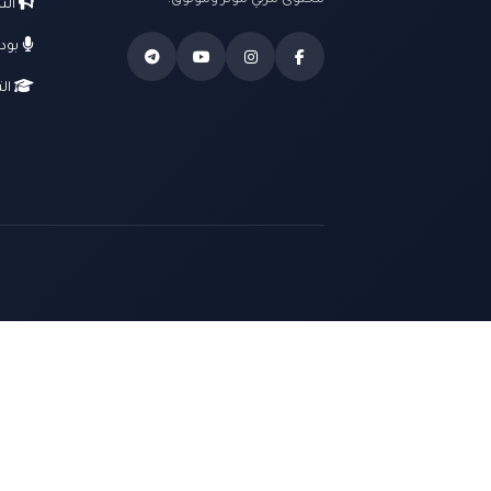
محتوى مرئي مؤثر وموثوق.
الت
بود
الت