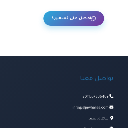
حن
احصل على تسعيرة
تواصل معنا
+201155730646
info@aljawharaa.com
القاهرة، مصر