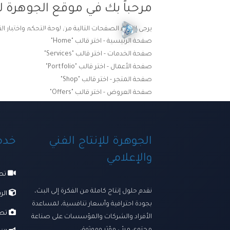
مرحباً بك في موقع الجوهرة لل
يرجى إنشاء الصفحات التالية من لوحة التحكم واختيار ال
الرئيسية
ترسانتنا الإبداعي
صفحة الرئيسية - اختر قالب "Home"
صفحة الخدمات - اختر قالب "Services"
صفحة الأعمال - اختر قالب "Portfolio"
صفحة المتجر - اختر قالب "Shop"
صفحة العروض - اختر قالب "Offers"
الجوهرة للإنتاج الفني
خدما
والإعلامي
تصو
نقدم حلول إنتاج كاملة من الفكرة إلى البث،
الرس
بجودة احترافية وأسعار تنافسية، لمساعدة
تصو
الأفراد والشركات والمؤسسات على صناعة