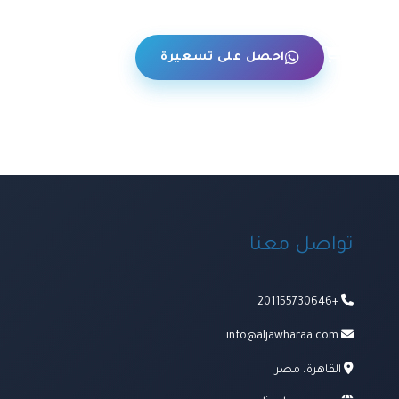
حن
احصل على تسعيرة
تواصل معنا
+201155730646
info@aljawharaa.com
القاهرة، مصر