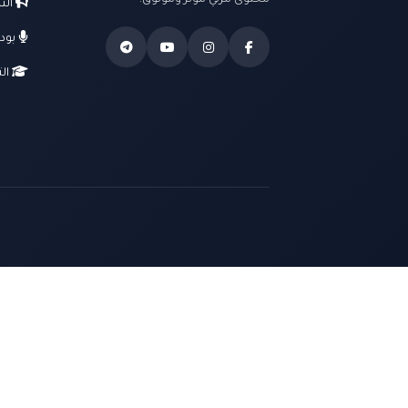
محتوى مرئي مؤثر وموثوق.
الت
بود
الت