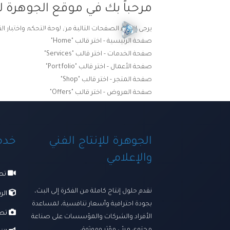
مرحباً بك في موقع الجوهرة لل
يرجى إنشاء الصفحات التالية من لوحة التحكم واختيار ال
الرئيسية
ترسانتنا الإبداعي
صفحة الرئيسية - اختر قالب "Home"
صفحة الخدمات - اختر قالب "Services"
صفحة الأعمال - اختر قالب "Portfolio"
صفحة المتجر - اختر قالب "Shop"
صفحة العروض - اختر قالب "Offers"
الجوهرة للإنتاج الفني
خدما
والإعلامي
تصو
نقدم حلول إنتاج كاملة من الفكرة إلى البث،
الرس
بجودة احترافية وأسعار تنافسية، لمساعدة
تصو
الأفراد والشركات والمؤسسات على صناعة