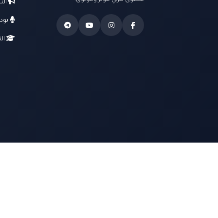
محتوى مرئي مؤثر وموثوق.
الت
بود
الت