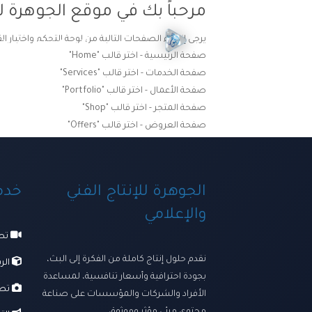
مرحباً بك في موقع الجوهرة لل
يرجى إنشاء الصفحات التالية من لوحة التحكم واختيار ال
الرئيسية
ترسانتنا الإبداعي
صفحة الرئيسية - اختر قالب "Home"
صفحة الخدمات - اختر قالب "Services"
صفحة الأعمال - اختر قالب "Portfolio"
صفحة المتجر - اختر قالب "Shop"
صفحة العروض - اختر قالب "Offers"
الجوهرة للإنتاج الفني
خدما
والإعلامي
تصو
نقدم حلول إنتاج كاملة من الفكرة إلى البث،
الرس
بجودة احترافية وأسعار تنافسية، لمساعدة
تصو
الأفراد والشركات والمؤسسات على صناعة