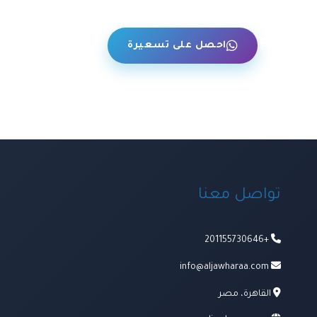
حن
احصل على تسعيرة
تواصل معنا
+201155730646
info@aljawharaa.com
القاهرة، مصر