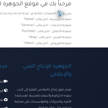
مرحباً بك في موقع الجوهرة لل
يرجى إنشاء الصفحات التالية من لوحة التحكم واختيار ال
الرئيسية
ترسانتنا الإبداعي
صفحة الرئيسية - اختر قالب "Home"
صفحة الخدمات - اختر قالب "Services"
صفحة الأعمال - اختر قالب "Portfolio"
صفحة المتجر - اختر قالب "Shop"
صفحة العروض - اختر قالب "Offers"
الجوهرة للإنتاج الفني
خدما
والإعلامي
تصو
نقدم حلول إنتاج كاملة من الفكرة إلى البث،
الرس
بجودة احترافية وأسعار تنافسية، لمساعدة
تصو
الأفراد والشركات والمؤسسات على صناعة