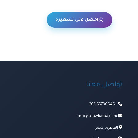
حن
احصل على تسعيرة
تواصل معنا
+201155730646
info@aljawharaa.com
القاهرة، مصر