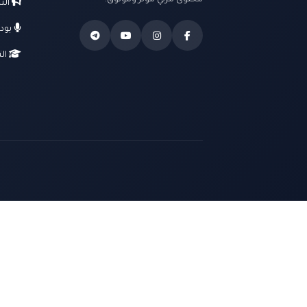
محتوى مرئي مؤثر وموثوق.
الت
بود
الت