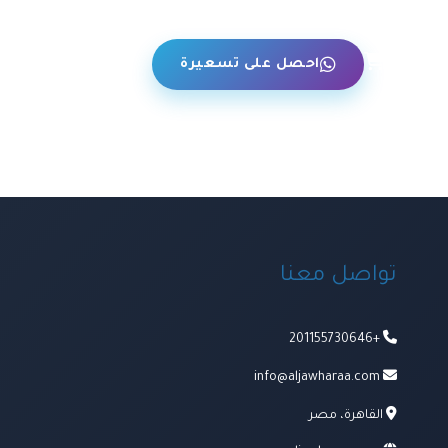
حن
احصل على تسعيرة
تواصل معنا
+201155730646
info@aljawharaa.com
القاهرة، مصر