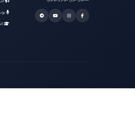
محتوى مرئي مؤثر وموثوق.
الت
بود
الت