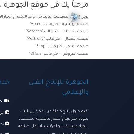
مرحباً بك في موقع الجوهرة لل
يرجى إنشاء الصفحات التالية من لوحة التحكم واختيار ال
الرئيسية
ترسانتنا الإبداعي
صفحة الرئيسية - اختر قالب "Home"
صفحة الخدمات - اختر قالب "Services"
صفحة الأعمال - اختر قالب "Portfolio"
صفحة المتجر - اختر قالب "Shop"
صفحة العروض - اختر قالب "Offers"
الجوهرة للإنتاج الفني
خدما
والإعلامي
تصو
نقدم حلول إنتاج كاملة من الفكرة إلى البث،
الرس
بجودة احترافية وأسعار تنافسية، لمساعدة
تصو
الأفراد والشركات والمؤسسات على صناعة