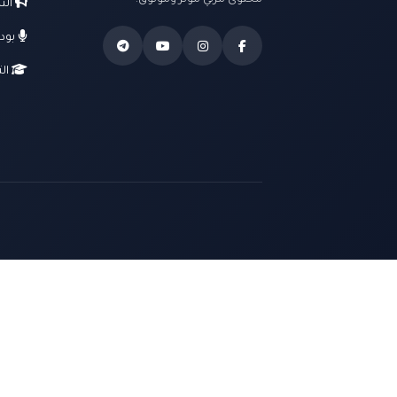
محتوى مرئي مؤثر وموثوق.
الت
بود
الت