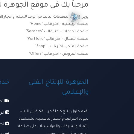
مرحباً بك في موقع الجوهرة لل
يرجى إنشاء الصفحات التالية من لوحة التحكم واختيار ال
الرئيسية
ترسانتنا الإبداعي
صفحة الرئيسية - اختر قالب "Home"
صفحة الخدمات - اختر قالب "Services"
صفحة الأعمال - اختر قالب "Portfolio"
صفحة المتجر - اختر قالب "Shop"
صفحة العروض - اختر قالب "Offers"
الجوهرة للإنتاج الفني
خدما
والإعلامي
تصو
نقدم حلول إنتاج كاملة من الفكرة إلى البث،
الرس
بجودة احترافية وأسعار تنافسية، لمساعدة
تصو
الأفراد والشركات والمؤسسات على صناعة