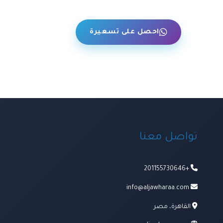
حن
احصل على تسعيرة
تواصل معنا
+201155730646
info@aljawharaa.com
القاهرة، مصر