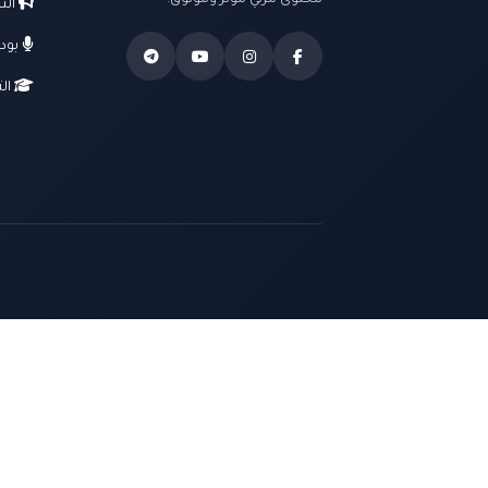
محتوى مرئي مؤثر وموثوق.
الت
بود
الت