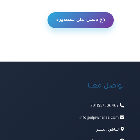
حن
احصل على تسعيرة
تواصل معنا
+201155730646
info@aljawharaa.com
القاهرة، مصر