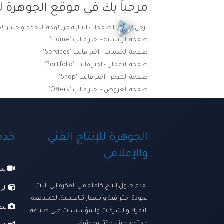
مرحباً بك في موقع الجوهرة لل
يرجى إنشاء الصفحات التالية من لوحة التحكم واختيار ال
الرئيسية
ترسانتنا الإبداعي
صفحة الرئيسية - اختر قالب "Home"
صفحة الخدمات - اختر قالب "Services"
صفحة الأعمال - اختر قالب "Portfolio"
صفحة المتجر - اختر قالب "Shop"
صفحة العروض - اختر قالب "Offers"
الجوهرة للإنتاج الفني
خدما
والإعلامي
تصو
نقدم حلول إنتاج كاملة من الفكرة إلى البث،
الرس
بجودة احترافية وأسعار تنافسية، لمساعدة
تصو
الأفراد والشركات والمؤسسات على صناعة