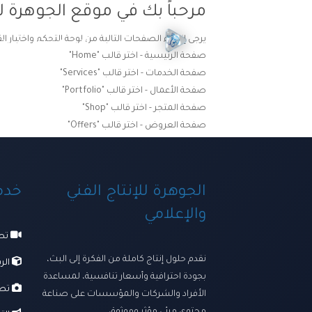
مرحباً بك في موقع الجوهرة لل
يرجى إنشاء الصفحات التالية من لوحة التحكم واختيار ال
الرئيسية
ترسانتنا الإبداعي
صفحة الرئيسية - اختر قالب "Home"
صفحة الخدمات - اختر قالب "Services"
صفحة الأعمال - اختر قالب "Portfolio"
صفحة المتجر - اختر قالب "Shop"
صفحة العروض - اختر قالب "Offers"
الجوهرة للإنتاج الفني
خدما
والإعلامي
تصو
نقدم حلول إنتاج كاملة من الفكرة إلى البث،
الرس
بجودة احترافية وأسعار تنافسية، لمساعدة
تصو
الأفراد والشركات والمؤسسات على صناعة