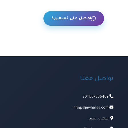
حن
احصل على تسعيرة
تواصل معنا
+201155730646
info@aljawharaa.com
القاهرة، مصر