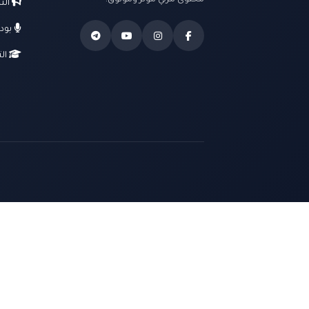
محتوى مرئي مؤثر وموثوق.
الت
بود
الت